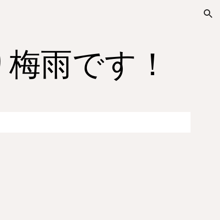
ion
り梅雨です！