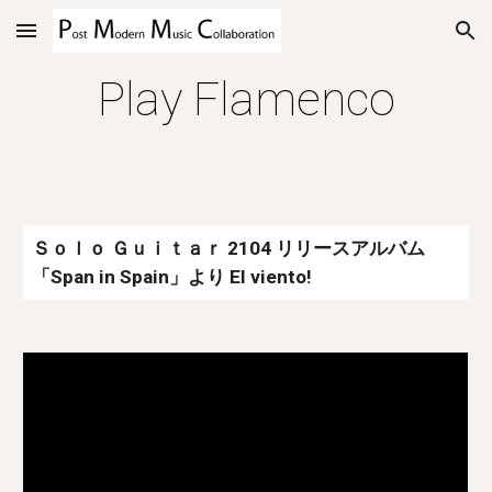
Skip to main content
Skip to navigation
Play Flamenco
Ｓｏｌｏ Ｇｕｉｔａｒ 2104 リリースアルバム
「Span in Spain」より El viento!