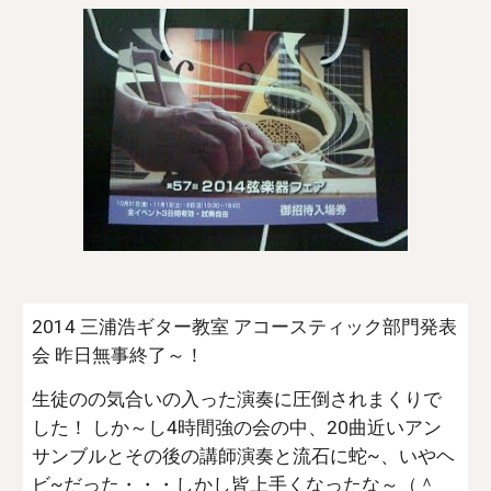
2014 三浦浩ギター教室 アコースティック部門発表
会 昨日無事終了～！
生徒のの気合いの入った演奏に圧倒されまくりで
した！ しか～し4時間強の会の中、20曲近いアン
サンブルとその後の講師演奏と流石に蛇~、いやヘ
ビ~だった・・・しかし皆上手くなったな～（＾